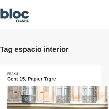
Skip
to
content
Tag
espacio interior
PRAXIS
Cent 15, Papier Tigre