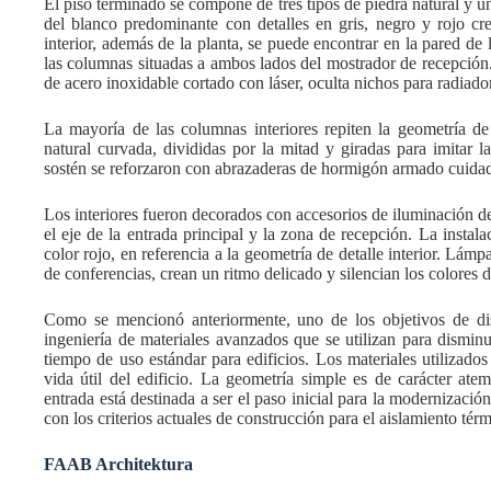
El piso terminado se compone de tres tipos de piedra natural y u
del blanco predominante con detalles en gris, negro y rojo cr
interior, además de la planta, se puede encontrar en la pared d
las columnas situadas a ambos lados del mostrador de recepción.
de acero inoxidable cortado con láser, oculta nichos para radiado
La mayoría de las columnas interiores repiten la geometría de
natural curvada, divididas por la mitad y giradas para imitar 
sostén se reforzaron con abrazaderas de hormigón armado cuida
Los interiores fueron decorados con accesorios de iluminación d
el eje de la entrada principal y la zona de recepción. La instal
color rojo, en referencia a la geometría de detalle interior. Lámp
de conferencias, crean un ritmo delicado y silencian los colores 
Como se mencionó anteriormente, uno de los objetivos de dis
ingeniería de materiales avanzados que se utilizan para disminu
tiempo de uso estándar para edificios. Los materiales utilizados
vida útil del edificio. La geometría simple es de carácter at
entrada está destinada a ser el paso inicial para la modernizaci
con los criterios actuales de construcción para el aislamiento térm
FAAB Architektura