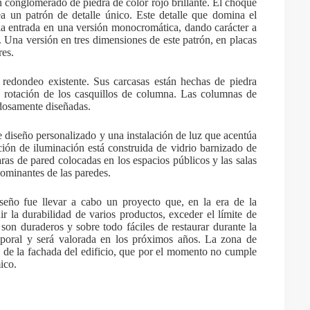
n conglomerado de piedra de color rojo brillante. El choque
ea un patrón de detalle único. Este detalle que domina el
e la entrada en una versión monocromática, dando carácter a
 Una versión en tres dimensiones de este patrón, en placas
res.
 redondeo existente. Sus carcasas están hechas de piedra
la rotación de los casquillos de columna. Las columnas de
dosamente diseñadas.
e diseño personalizado y una instalación de luz que acentúa
ación de iluminación está construida de vidrio barnizado de
aras de pared colocadas en los espacios públicos y las salas
dominantes de las paredes.
eño fue llevar a cabo un proyecto que, en la era de la
ir la durabilidad de varios productos, exceder el límite de
 son duraderos y sobre todo fáciles de restaurar durante la
emporal y será valorada en los próximos años. La zona de
ón de la fachada del edificio, que por el momento no cumple
ico.