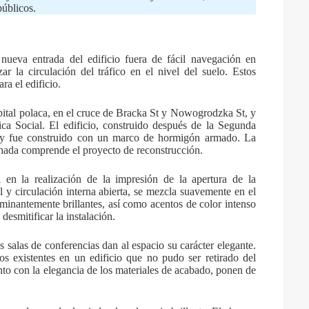
públicos.
 nueva entrada del edificio fuera de fácil navegación en
r la circulación del tráfico en el nivel del suelo. Estos
ra el edificio.
capital polaca, en el cruce de Bracka St y Nowogrodzka St, y
tica Social. El edificio, construido después de la Segunda
s, y fue construido con un marco de hormigón armado. La
achada comprende el proyecto de reconstrucción.
 en la realización de la impresión de la apertura de la
al y circulación interna abierta, se mezcla suavemente en el
ominantemente brillantes, así como acentos de color intenso
esmitificar la instalación.
es salas de conferencias dan al espacio su carácter elegante.
os existentes en un edificio que no pudo ser retirado del
unto con la elegancia de los materiales de acabado, ponen de