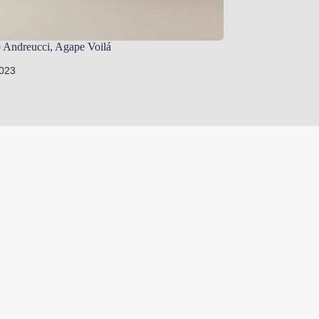
 Andreucci, Agape Voilá
2023